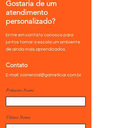
Gostaria de um
atendimento
personalizado?
Entre em contato conosco para
juntos tornar a escola um ambiente
de ainda mais aprendizados.
Contato
E-mail:
comercial@gameficar.com.br
Primeiro Nome
Último Nome