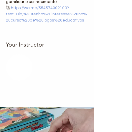
gamificar o conhecimento!
🚀 
https://wa.me/554574002109?
text=Olá,%20tenho%20interesse%20no%
20curso%20de%20jogos%20educativos
Your Instructor