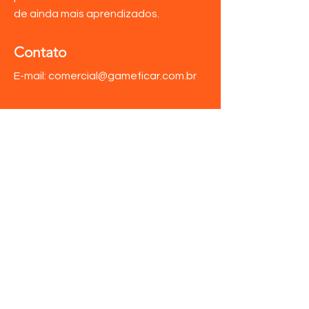
de ainda mais aprendizados.
Contato
E-mail:
comercial@gameficar.com.br
Primeiro Nome
Último Nome
Email
Assunto